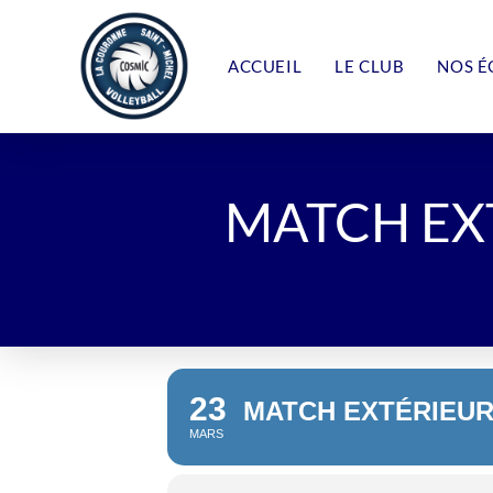
Skip
to
content
ACCUEIL
LE CLUB
NOS É
MATCH EX
23
MATCH EXTÉRIEUR
MARS