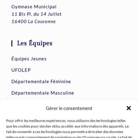
Gymnase Municipal
11 Bis Pl. du 14 Juillet
16400 La Couronne
Les Équipes
Équipes Jeunes
UFOLEP
Départementale Féminine
Départementale Masculine
Prénationale Féminine
Gérer le consentement
Accession Régionale Masculine
Pour offrir les meilleures expériences, nous utilisons des technologies telles
que les cookies pour stocker et/ou accéder aux informations des appareils. Le
fait de consentir à ces technologies nous permettra de traiter des données
Le Club
telles que le comportement de navigation ou les ID uniques sur ce site. Le fait de