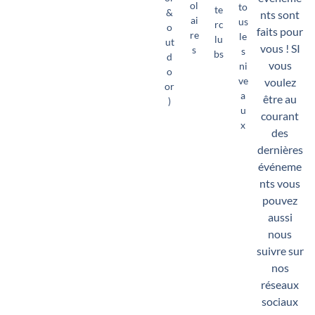
ol
to
te
&
nts sont
ai
us
rc
o
faits pour
re
le
lu
ut
vous ! SI
s
s
bs
d
vous
ni
o
ve
voulez
or
a
être au
)
u
courant
x
des
dernières
événeme
nts vous
pouvez
aussi
nous
suivre sur
nos
réseaux
sociaux