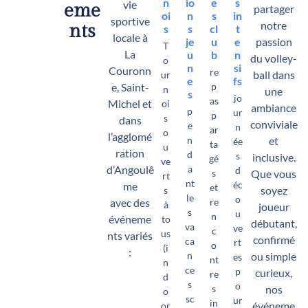
n
io
e
s
vie
eme
partager
oi
n
s
in
sportive
notre
nts
s
s
cl
t
locale à
je
u
e
passion
T
La
u
b
n
du volley-
o
n
si
Couronn
re
ball dans
ur
e
fs
e, Saint-
p
n
une
s
jo
as
Michel et
oi
ambiance
p
ur
p
s
dans
conviviale
e
n
ar
o
l’agglomé
n
et
ée
ta
u
ration
d
s
inclusive.
gé
ve
d’Angoulê
a
d
s
Que vous
rt
nt
éc
me
et
soyez
s
le
o
avec des
re
à
joueur
s
u
n
événeme
to
débutant,
va
ve
c
us
nts variés
confirmé
ca
rt
o
(i
:
n
ou simple
es
nt
n
ce
p
curieux,
re
d
s
o
s
nos
o
sc
ur
in
événeme
or