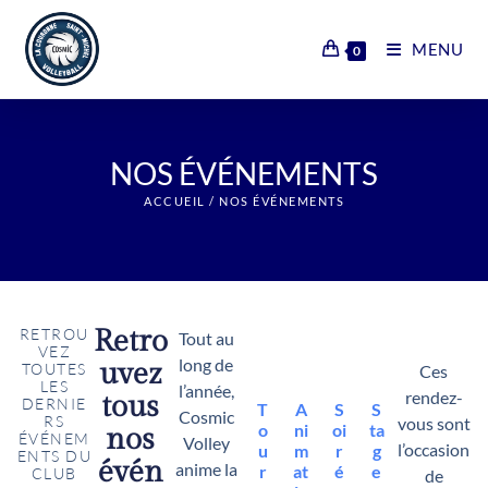
MENU
0
NOS ÉVÉNEMENTS
ACCUEIL
/
NOS ÉVÉNEMENTS
Retro
RETROU
Tout au
🏐
🧒
🎉
🏆
VEZ
long de
uvez
TOUTES
Ces
LES
l’année,
rendez-
tous
DERNIE
T
A
S
S
Cosmic
RS
vous sont
o
ni
oi
ta
nos
ÉVÉNEM
Volley
l’occasion
u
m
r
g
ENTS DU
évén
anime la
r
at
é
e
CLUB
de