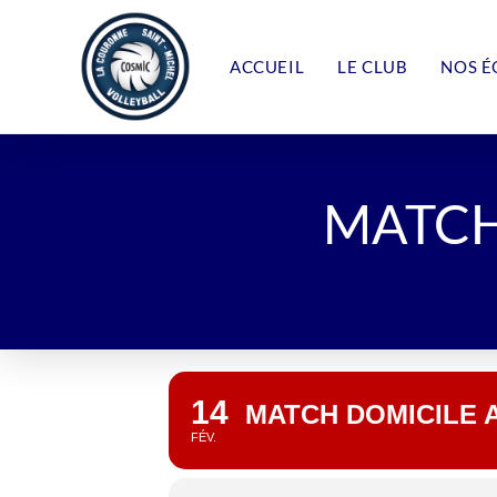
Skip
to
content
ACCUEIL
LE CLUB
NOS É
MATCH
14
MATCH DOMICILE 
FÉV.