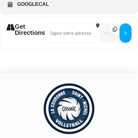
GOOGLECAL
Get
Address - ⁨Match domicile Prénationale Fémin
Destination Addres
Directions