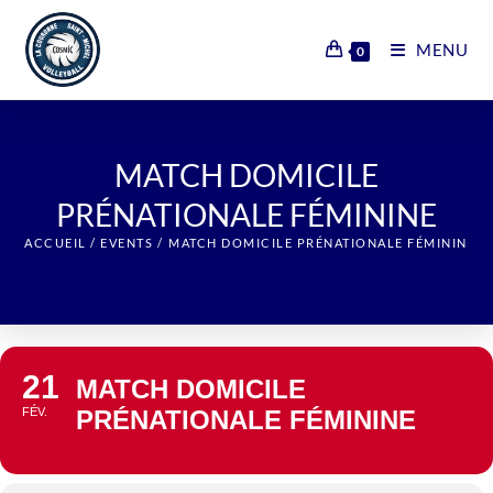
Skip
to
MENU
0
content
⁨MATCH DOMICILE
PRÉNATIONALE FÉMININE
ACCUEIL
/
EVENTS
/
⁨MATCH DOMICILE PRÉNATIONALE FÉMININE
21
⁨MATCH DOMICILE
FÉV.
PRÉNATIONALE FÉMININE